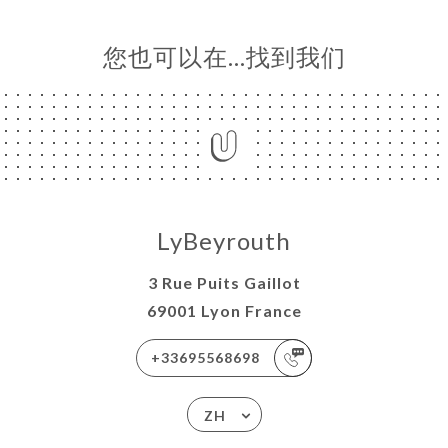
您也可以在…找到我们
LyBeyrouth
3 Rue Puits Gaillot
69001 Lyon France
+33695568698
ZH