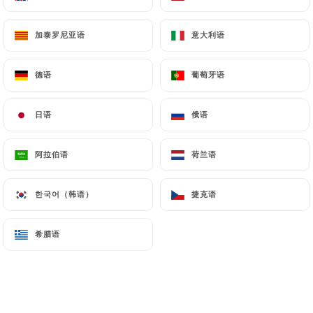
加泰罗尼亚语
加泰罗尼亚语
意大利语
意大利语
德语
德语
葡萄牙语
葡萄牙语
LyBeyrouth
日语
日语
俄语
俄语
15 评论
阿拉伯语
阿拉伯语
荷兰语
荷兰语
RESTAURATION RAPIDE
한국어（韩语）
한국어（韩语）
捷克语
捷克语
3 Rue Puits Gaillot
69001 Lyon France
希腊语
希腊语
餐厅简介