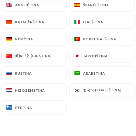
ANGLIČTINA
ANGLIČTINA
ŠPANĚLŠTINA
ŠPANĚLŠTINA
KATALÁNŠTINA
KATALÁNŠTINA
ITALŠTINA
ITALŠTINA
NĚMČINA
NĚMČINA
PORTUGALŠTINA
PORTUGALŠTINA
LyBeyrouth
简体中文 (ČÍNŠTINA)
简体中文 (ČÍNŠTINA)
JAPONŠTINA
JAPONŠTINA
15 RECENZE
RUŠTINA
RUŠTINA
ARABŠTINA
ARABŠTINA
RESTAURATION RAPIDE
3 Rue Puits Gaillot
한국어 (KOREJŠTINA)
한국어 (KOREJŠTINA)
NIZOZEMŠTINA
NIZOZEMŠTINA
69001 Lyon France
ŘEČTINA
ŘEČTINA
Kdo jsme?