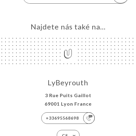
Najdete nás také na...
LyBeyrouth
3 Rue Puits Gaillot
69001 Lyon France
+33695568698
CS