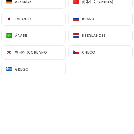
简体中文 (CHINÊS)
简体中文 (CHINÊS)
ALEMÃO
ALEMÃO
JAPONÊS
JAPONÊS
RUSSO
RUSSO
Michel F. classificado
M
5/5
ÁRABE
ÁRABE
NEERLANDÊS
NEERLANDÊS
Des propriétaires charmants, une cuisine
du jour pour des produits goûtus
한국어 (COREANO)
한국어 (COREANO)
CHECO
CHECO
22/05/2026
•
05:12
GREGO
GREGO
Arnaud R. classificado
A
4/5
Tout était tout simplement bon, très
correct et frais.
30/12/2025
•
08:31
Jean-Pierre D. classificado
J
1/5