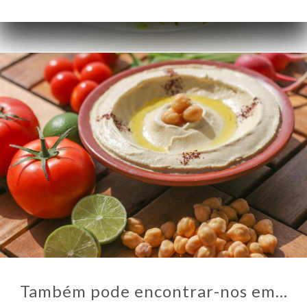
NA
AL
RVAR
IDO
ERIA
IAÇÃO
NU
ACTO
Também pode encontrar-nos em…