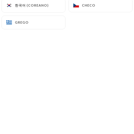
한국어 (COREANO)
한국어 (COREANO)
CHECO
CHECO
PT
MENU
GREGO
GREGO
/
PÁGINA INICIAL
GALERIA
Galeria