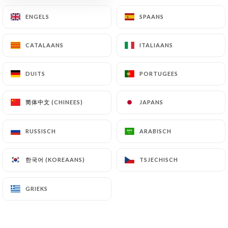
ENGELS
ENGELS
SPAANS
SPAANS
CATALAANS
CATALAANS
ITALIAANS
ITALIAANS
LyBeyrouth
DUITS
DUITS
PORTUGEES
PORTUGEES
简体中文 (CHINEES)
简体中文 (CHINEES)
JAPANS
JAPANS
15 REVIEW
RESTAURATION RAPIDE
RUSSISCH
RUSSISCH
ARABISCH
ARABISCH
3 Rue Puits Gaillot
한국어 (KOREAANS)
한국어 (KOREAANS)
69001 Lyon France
TSJECHISCH
TSJECHISCH
GRIEKS
GRIEKS
Wie zijn wij?