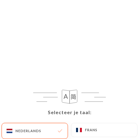
NL
MENU
Selecteer je taal:
Selecteer je taal:
FRANS
FRANS
NEDERLANDS
NEDERLANDS
Momenteel gesloten